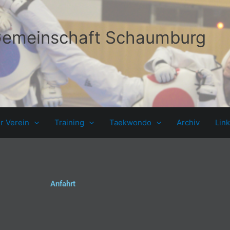
emeinschaft Schaumburg
r Verein
Training
Taekwondo
Archiv
Lin
Anfahrt