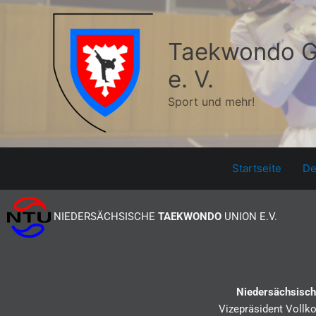
Zum
Inhalt
springen
Taekwondo G
e. V.
Sport und mehr!
Startseite
De
NIEDERSÄCHSISCHE
TAEKWONDO
UNION E.V.
Niedersächsisch
Vizepräsident Vollk