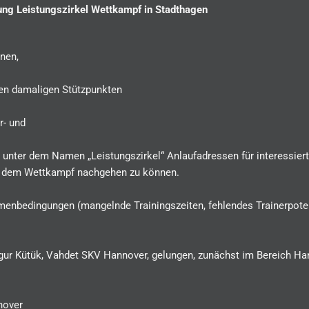
ung Leistungszirkel Wettkampf in Stadthagen
nnen,
iden damaligen Stützpunkten
r- und
unter dem Namen „Leistungszirkel“ Anlaufadressen für interessier
ver dem Wettkampf nachgehen zu können.
enbedingungen (mangelnde Trainingszeiten, fehlendes Trainerpotenz
gur Kütük, Vahdet SKV Hannover, gelungen, zunächst im Bereich Han
nover