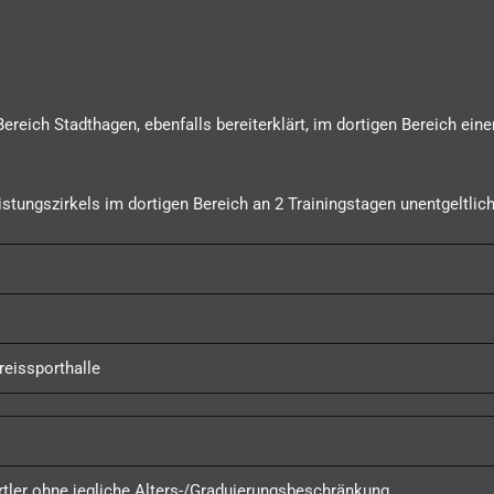
ich Stadthagen, ebenfalls bereiterklärt, im dortigen Bereich einen
tungszirkels im dortigen Bereich an 2 Trainingstagen unentgeltlich
reissporthalle
ortler ohne jegliche Alters-/Graduierungsbeschränkung